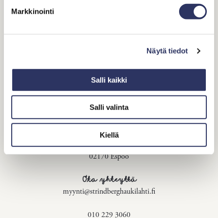
Markkinointi
Näytä tiedot
Salli kaikki
Salli valinta
Osoite
Kiellä
Mellstenintie 12
02170 Espoo
Ota yhteyttä
myynti@strindberghaukilahti.fi
010 229 3060