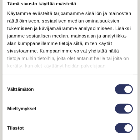
Tämä sivusto käyttää evästeitä
Strindberg Haukilahti Lounas
Käytämme evästeitä tarjoamamme sisällön ja mainosten
räätälöimiseen, sosiaalisen median ominaisuuksien
tukemiseen ja kävijämäärämme analysoimiseen. Lisäksi
jaamme sosiaalisen median, mainosalan ja analytiikka-
LOUNAS KESÄTAUOLLA, PALAA JÄLLEEN SYKSYLLÄ!
alan kumppaneillemme tietoja siitä, miten käytät
sivustoamme. Kumppanimme voivat yhdistää näitä
LUNCH ON SUMMER BREAK, WILL BE BACK AT
tietoja muihin tietoihin, joita olet antanut heille tai joita on
FALL AGAIN!
kerätty, kun olet käyttänyt heidän palvelujaan.
Suostumuksen
Välttämätön
valinta
Varaa pöytä
Tarjouspyyntö
Mieltymykset
Pöytävarauksen voit tehdä
täällä
. Meille olet tervetullut myös
ilman varausta.
Tilastot
Tule nauttimaan lounasta Espoon upeisiin merimaisemiin!