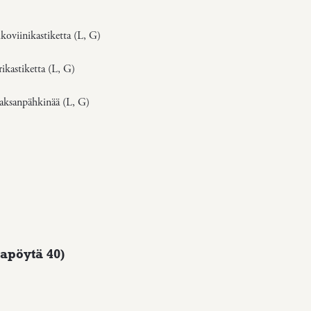
lkoviinikastiketta (L, G)
ikastiketta (L, G)
saksanpähkinää (L, G)
apöytä 40)