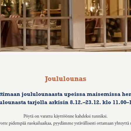
Joululounas
ttimaan joululounaasta upeissa maisemissa her
ulounasta tarjolla arkisin 8.12.–23.12. klo 11.00–
Pöytä on varattu käyttöönne kahdeksi tunniksi.
votte pidempää ruokailuaikaa, pyydämme ystävällisesti ottamaan yhteyttä r