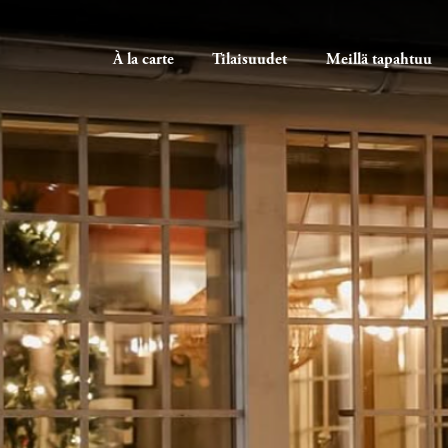
À la carte
Tilaisuudet
Meillä tapahtuu