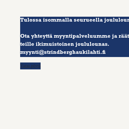
Tulossa isommalla seurueella joululou
Ota yhteyttä myyntipalveluumme ja rää
teille ikimuistoinen joululounas.
myynti@strindberghaukilahti.fi
Varaa pöytä