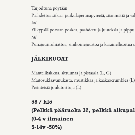
Tarjoiltuna pöytään
Paahdettua siikaa, puikulaperunapyreetä, siianmätiä ja va
tai
Ylikypsää porsaan poskea, paahdettuja juureksia ja pippur
tai
Punajuurirohrattoa, sinihomejuustoa ja karamellisoitua 
JÄLKIRUOAT
Mantelikakkua, sitruunaa ja pistaasia (L, G)
Maitosuklaavanukasta, mustikkaa ja kaakaocrumblea (L)
Perinteisiä joulutorttuja (L)
58 / hlö
(Pelkkä pääruoka 32, pelkkä alkupal
(0-4 v ilmainen
5-14v -50%)