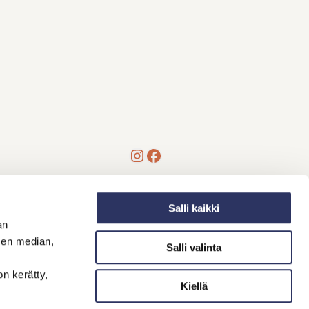
Instagram
Facebook
Salli kaikki
an
sen median,
Salli valinta
on kerätty,
Kiellä