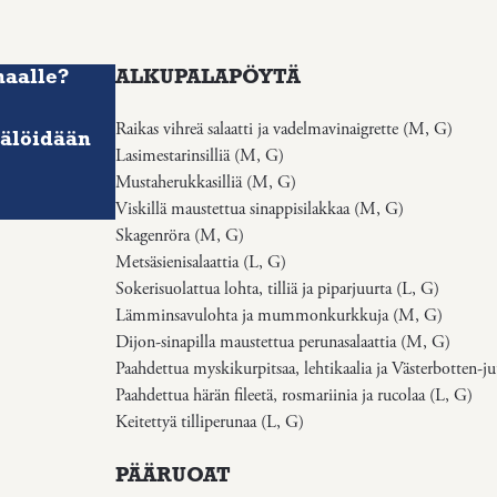
naalle?
ALKUPALAPÖYTÄ
Raikas vihreä salaatti ja vadelmavinaigrette (M, G)
tälöidään
Lasimestarinsilliä (M, G)
Mustaherukkasilliä (M, G)
Viskillä maustettua sinappisilakkaa (M, G)
Skagenröra (M, G)
Metsäsienisalaattia (L, G)
Sokerisuolattua lohta, tilliä ja piparjuurta (L, G)
Lämminsavulohta ja mummonkurkkuja (M, G)
Dijon-sinapilla maustettua perunasalaattia (M, G)
Paahdettua myskikurpitsaa, lehtikaalia ja Västerbotten-j
Paahdettua härän fileetä, rosmariinia ja rucolaa (L, G)
Keitettyä tilliperunaa (L, G)
PÄÄRUOAT