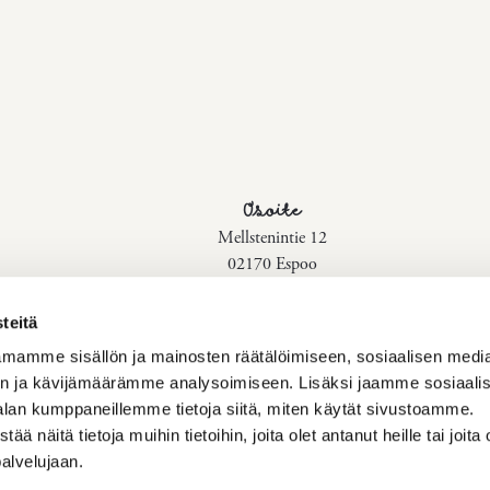
Osoite
Mellstenintie 12
02170 Espoo
Ota yhteyttä
teitä
myynti@strindberghaukilahti.fi
mamme sisällön ja mainosten räätälöimiseen, sosiaalisen medi
n ja kävijämäärämme analysoimiseen. Lisäksi jaamme sosiaali
010 229 3060
alan kumppaneillemme tietoja siitä, miten käytät sivustoamme.
näitä tietoja muihin tietoihin, joita olet antanut heille tai joita 
Puhelut ohjautuvat Strindberg
palvelujaan.
Haukilahteen, myyntipalvelun