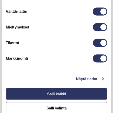
Suostumuksen
Välttämätön
valinta
Mieltymykset
Tilastot
Markkinointi
Osoite
Mellstenintie 12
02170 Espoo
Näytä tiedot
Ota yhteyttä
myynti@strindberghaukilahti.fi
Salli kaikki
010 229 3060
Salli valinta