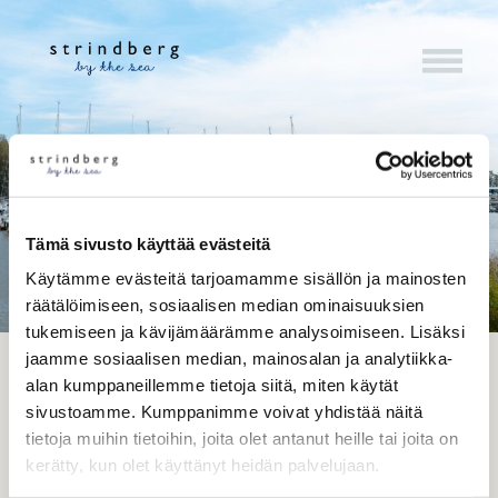
Skip
Tarjouspyyntö
to
content
Tämä sivusto käyttää evästeitä
Käytämme evästeitä tarjoamamme sisällön ja mainosten
räätälöimiseen, sosiaalisen median ominaisuuksien
tukemiseen ja kävijämäärämme analysoimiseen. Lisäksi
jaamme sosiaalisen median, mainosalan ja analytiikka-
alan kumppaneillemme tietoja siitä, miten käytät
sivustoamme. Kumppanimme voivat yhdistää näitä
tietoja muihin tietoihin, joita olet antanut heille tai joita on
kerätty, kun olet käyttänyt heidän palvelujaan.